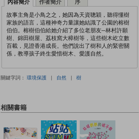
內容簡介
作者簡介
序
故事主角是小鳥之之，她因為天資聰穎，聽得懂樹
家族的語言，這種神奇力量讓她結識了公園的榕樹
伯伯。榕樹伯伯給她介紹了多位老朋友─林村許願
樹、錦田樹屋、荔枝窩大樟樹等，這些樹木屹立數
百載，見證香港成長。他們說出了樹和人的緊密關
係，教導孩子終生愛惜樹木、愛護自然。
關鍵字詞：
環境保護
|
自然
|
樹
相關書籍