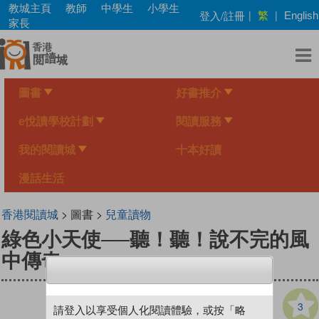
Skip
教城主頁
教師
中學生
小學生
繁
登入/註冊
|
|
English
to
家長
main
content
圖書
好書推介
e悅讀學校計劃
閱讀服務
我的閱讀城
十本好讀
漫話生活
香港閱讀城
> 圖書 >
兒童讀物
綠色小天使──聽！聽！說不完的風
中傳奇
3
請登入以享受個人化閱讀體驗，或按「略