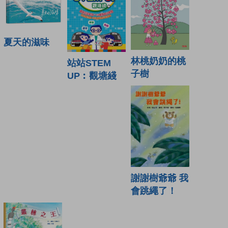
夏天的滋味
林桃奶奶的桃
站站STEM
子樹
UP︰觀塘綫
謝謝樹爺爺 我
會跳繩了！