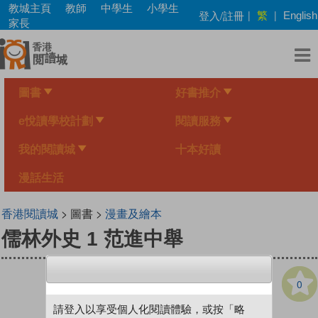
Skip
教城主頁
教師
中學生
小學生
繁
登入/註冊
|
|
English
to
家長
main
content
圖書
好書推介
e悅讀學校計劃
閱讀服務
我的閱讀城
十本好讀
漫話生活
香港閱讀城
> 圖書 >
漫畫及繪本
儒林外史 1 范進中舉
0
請登入以享受個人化閱讀體驗，或按「略