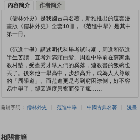
內容簡介
作者簡介
《儒林外史》是我國古典名著，新雅推出的這套漫
畫版《儒林外史》全套10冊，《范進中舉》是其中
第一冊。
《范進中舉》講述明代科舉考試時期，周進和范進
半生苦讀，直考到滿頭白髮。周進中舉前在薛家集
教村塾，受盡秀才舉人們的奚落，連教書的飯碗也
丟了。後來他一舉高中，步步高升，成為人人尊敬
的「周學道」。而范進更是考到窮困潦倒，好不容
易中舉了，卻因過度興奮而發了瘋……
關鍵字詞：
儒林外史
|
范進中舉
|
中國古典名著
|
漫畫
相關書籍