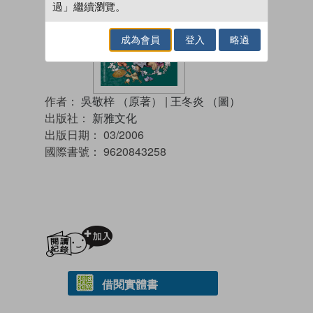
過」繼續瀏覽。
成為會員
登入
略過
作者：
吳敬梓 （原著）
|
王冬炎 （圖）
出版社：
新雅文化
出版日期：
03/2006
國際書號：
9620843258
加入閱讀紀錄
借閱實體書