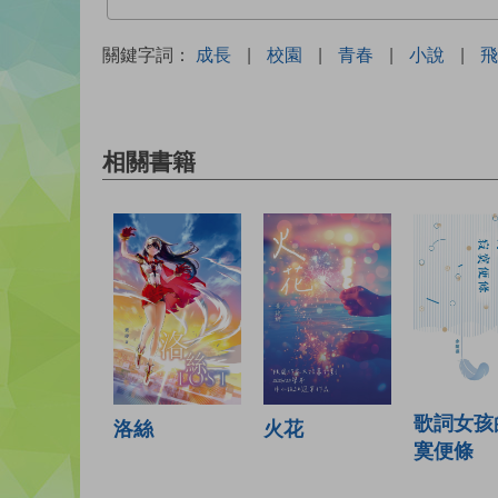
關鍵字詞：
成長
|
校園
|
青春
|
小說
|
飛
相關書籍
歌詞女孩
火花
洛絲
寞便條