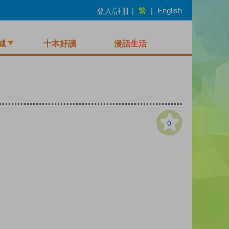
繁
登入/註冊
|
|
English
城
十本好讀
漫話生活
0