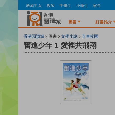
Skip
教城主頁
教師
中學生
小學生
家長
to
main
content
圖書
好書推介
香港閱讀城
> 圖書 >
文學小說
>
青春校園
奮進少年 1 愛裡共飛翔