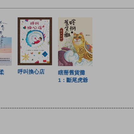
呼叫換心店
柔
瞎掰舊貨攤
1：斷尾虎爺