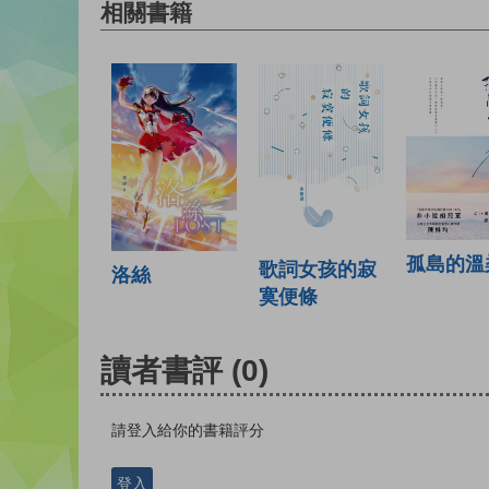
相關書籍
孤島的溫
歌詞女孩的寂
洛絲
寞便條
讀者書評
(0)
請登入給你的書籍評分
登入