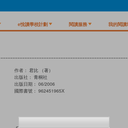
e悅讀學校計劃
閱讀服務
我的閱讀
作者：
君比 （著）
出版社：
青桐社
出版日期：
06/2006
國際書號：
962451965X
試閲
加入閱讀紀錄