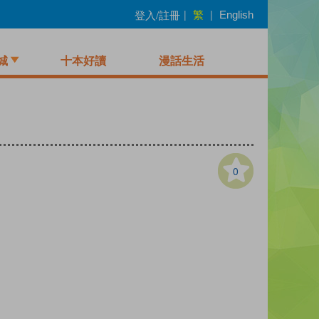
繁
登入/註冊
|
|
English
城
十本好讀
漫話生活
0