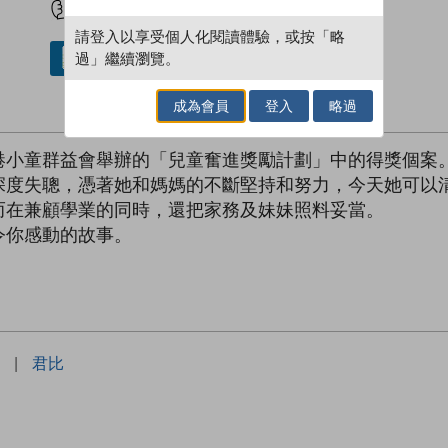
請登入以享受個人化閱讀體驗，或按「略
過」繼續瀏覽。
借閱實體書
成為會員
登入
略過
港小童群益會舉辦的「兒童奮進獎勵計劃」中的得獎個案
深度失聰，憑著她和媽媽的不斷堅持和努力，今天她可以
而在兼顧學業的同時，還把家務及妹妹照料妥當。
令你感動的故事。
|
君比