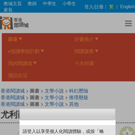
Skip
教城主頁
教師
中學生
小學生
繁
登入/註冊
|
|
English
to
家長
main
content
圖書
好書推介
e悅讀學校計劃
閱讀服務
我的閱讀城
十本好讀
漫話生活
香港閱讀城
> 圖書 >
文學小說
>
科幻歷險
香港閱讀城
> 圖書 >
文學小說
>
推理懸疑
香港閱讀城
> 圖書 >
文學小說
>
其他
尤利西斯‧摩爾 1 時間之門
請登入以享受個人化閱讀體驗，或按「略
5