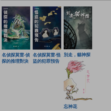
別走，貓神探
名偵探莫雷‧偵
名偵探莫雷‧怪
探的推理對決
盜的犯罪預告
忘神花