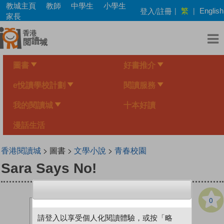
Skip
教城主頁
教師
中學生
小學生
繁
登入/註冊
|
|
English
to
家長
main
content
圖書
好書推介
e悅讀學校計劃
閱讀服務
我的閱讀城
十本好讀
漫話生活
香港閱讀城
> 圖書 >
文學小說
>
青春校園
Sara Says No!
0
請登入以享受個人化閱讀體驗，或按「略