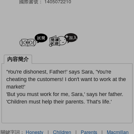
國際書號：
1405072210
試閲
加入閱讀紀錄
內容簡介
'You're dishonest, Father!' says Sara, 'You're
cheating the customers! I don't want to work at the
market!'
'But you must work for me, Sara,' says her father.
'Children must help their parents. That's life.'
關鍵字詞：
Honesty
|
Children
|
Parents
|
Macmillan