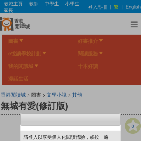
Skip
教城主頁
教師
中學生
小學生
繁
登入/註冊
|
|
English
to
家長
main
content
圖書
好書推介
e悅讀學校計劃
閱讀服務
我的閱讀城
十本好讀
漫話生活
香港閱讀城
> 圖書 >
文學小說
>
其他
無城有愛(修訂版)
0
請登入以享受個人化閱讀體驗，或按「略