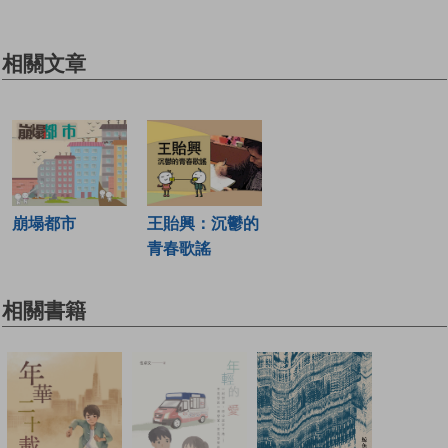
相關文章
崩塌都市
王貽興：沉鬱的
青春歌謠
相關書籍