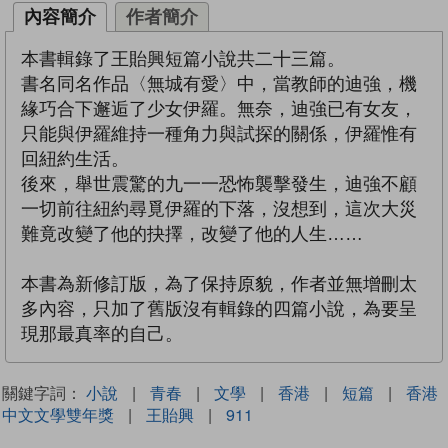
內容簡介
作者簡介
本書輯錄了王貽興短篇小說共二十三篇。
書名同名作品〈無城有愛〉中，當教師的迪強，機
緣巧合下邂逅了少女伊羅。無奈，迪強已有女友，
只能與伊羅維持一種角力與試探的關係，伊羅惟有
回紐約生活。
後來，舉世震驚的九一一恐怖襲擊發生，迪強不顧
一切前往紐約尋覓伊羅的下落，沒想到，這次大災
難竟改變了他的抉擇，改變了他的人生……
本書為新修訂版，為了保持原貌，作者並無增刪太
多內容，只加了舊版沒有輯錄的四篇小說，為要呈
現那最真率的自己。
關鍵字詞：
小說
|
青春
|
文學
|
香港
|
短篇
|
香港
中文文學雙年獎
|
王貽興
|
911