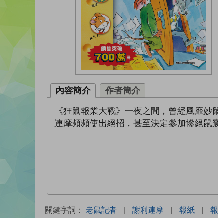
內容簡介
作者簡介
《狂鼠報業大戰》一夜之間，曾經風靡妙
連摩頻頻使出絕招，甚至決定參加慘絕鼠
關鍵字詞：
老鼠記者
|
謝利連摩
|
報紙
|
報