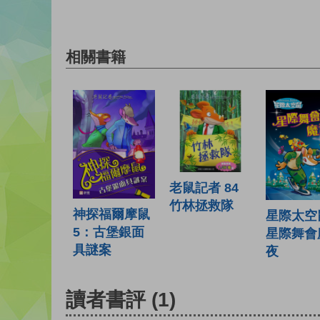
相關書籍
老鼠記者 84
竹林拯救隊
神探福爾摩鼠
星際太空鼠
5：古堡銀面
星際舞會
具謎案
夜
讀者書評
(1)