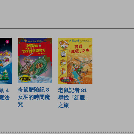
奇鼠歷險記 8
 4
老鼠記者 81
女巫的時間魔
魔法
尋找「紅鷹」
咒
之旅