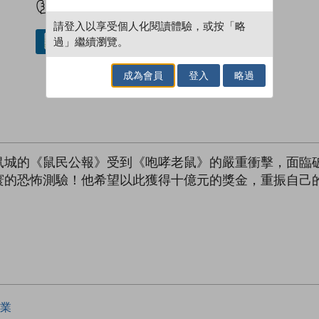
請登入以享受個人化閱讀體驗，或按「略
過」繼續瀏覽。
借閱實體書
成為會員
登入
略過
鼠城的《鼠民公報》受到《咆哮老鼠》的嚴重衝擊，面臨
寰的恐怖測驗！他希望以此獲得十億元的獎金，重振自己
業