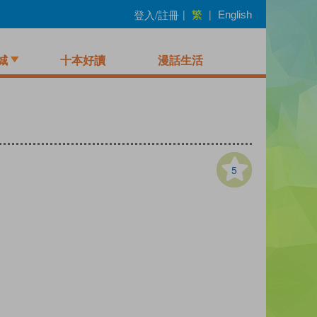
繁
登入/註冊
|
|
English
城
十本好讀
漫話生活
5