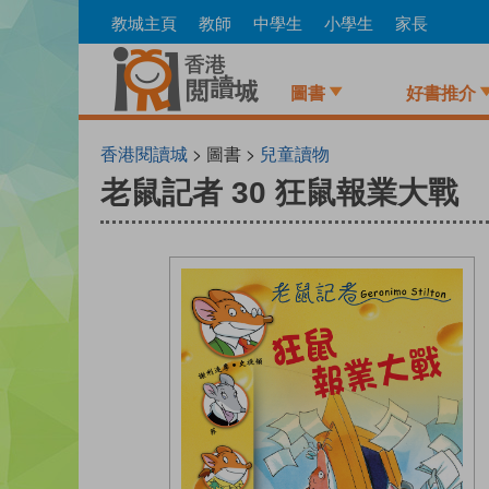
Skip
教城主頁
教師
中學生
小學生
家長
to
main
content
圖書
好書推介
香港閱讀城
> 圖書 >
兒童讀物
老鼠記者 30 狂鼠報業大戰