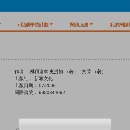
e悅讀學校計劃
閱讀服務
我的閱讀
作者：
謝利連摩‧史提頓 （著）
|
文聲 （著）
出版社：
新雅文化
出版日期：
07/2006
國際書號：
9620844092
試閲
加入閱讀紀錄