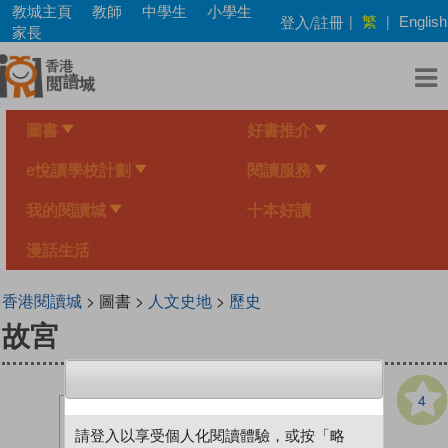
Skip
教城主頁
教師
中學生
小學生
繁
登入/註冊
|
|
English
to
家長
main
content
圖書
好書推介
e悅讀學校計劃
閱讀服務
我的閱讀城
十本好讀
漫話生活
香港閱讀城
> 圖書 >
人文史地
>
歷史
故宮
4
請登入以享受個人化閱讀體驗，或按「略