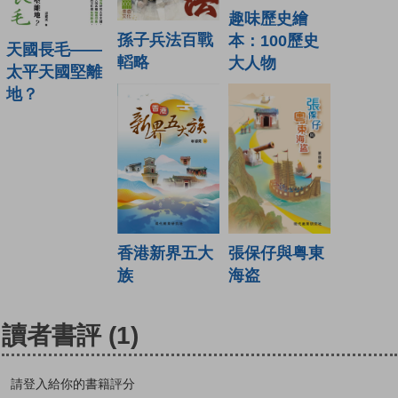
趣味歷史繪
孫子兵法百戰
本：100歷史
天國長毛——
轁略
大人物
太平天國堅離
地？
香港新界五大
張保仔與粤東
族
海盗
讀者書評
(1)
請登入給你的書籍評分