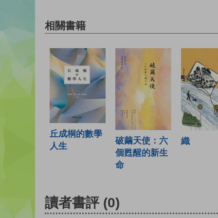
相關書籍
丘成桐的數學
破繭天使：六
織
人生
個甦醒的新生
命
讀者書評
(0)