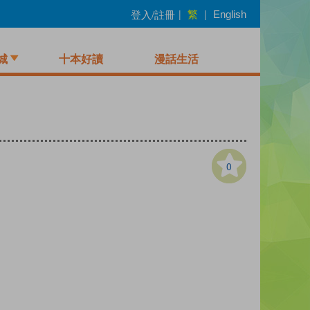
繁
登入/註冊
|
|
English
城
十本好讀
漫話生活
0