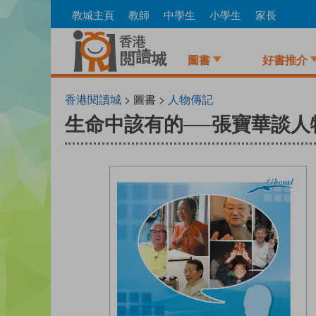
Skip
教城主頁
教師
中學生
小學生
家長
to
main
content
圖書
好書推介
香港閱讀城
> 圖書 >
人物傳記
生命中該有的──張寶華談人