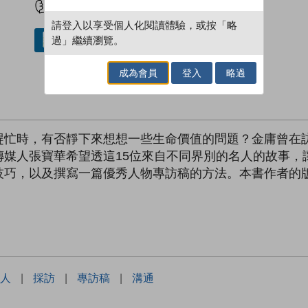
請登入以享受個人化閱讀體驗，或按「略
過」繼續瀏覽。
借閱實體書
成為會員
登入
略過
趕忙時，有否靜下來想想一些生命價值的問題？金庸曾在
傳媒人張寶華希望透這15位來自不同界別的名人的故事，
技巧，以及撰寫一篇優秀人物專訪稿的方法。本書作者的
人
|
採訪
|
專訪稿
|
溝通