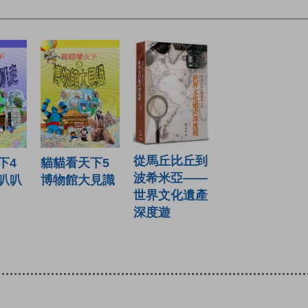
從馬丘比丘到
下4
貓貓看天下5
波希米亞——
叭叭
博物館大見識
世界文化遺產
深度遊