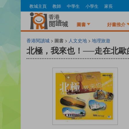
Skip
教城主頁
教師
中學生
小學生
家長
to
main
content
圖書
好書推介
香港閱讀城
> 圖書 >
人文史地
>
地理旅遊
北極，我來也！──走在北歐