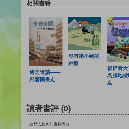
相關書籍
沒有跑不到的
距離
貓貓看天
邊走邊讀——
名勝地標
跟著圖書走
走
讀者書評
(0)
請登入給你的書籍評分