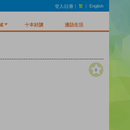
繁
登入/註冊
|
|
English
城
十本好讀
漫話生活
0