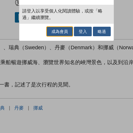
請登入以享受個人化閱讀體驗，或按「略
過」繼續瀏覽。
借閱實體書
成為會員
登入
略過
瑞典（Sweden）、丹麥（Denmark）和挪威（Norway
風光外，更乘船暢遊挪威海、瀏覽世界知名的峽灣景色，以及到
一書，記述了是次行程的見聞。
典
|
丹麥
|
挪威