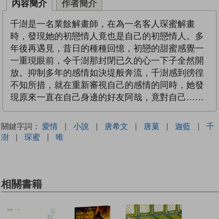
內容簡介
作者簡介
千澍是一名業餘解畫師，在為一名客人琛蜜解畫
時，發現她的初戀情人竟也是自己的初戀情人。多
年後再遇見，昔日的種種回憶，初戀的甜蜜感覺一
一重現眼前，令千澍那封閉已久的心一下子全然開
放。抑制多年的感情如決堤般奔流，千澍感到徬徨
不知所措，就在重新審視自己的感情的同時，她發
現原來一直在自己身邊的好友阿哉，竟對自己……
關鍵字詞：
愛情
|
小說
|
唐希文
|
唐菓
|
迦藍
|
千
澍
|
琛蜜
|
唯
相關書籍