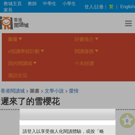
Skip
教城主頁
教師
中學生
小學生
繁
登入/註冊
|
|
English
to
家長
main
content
圖書
好書推介
e悅讀學校計劃
閱讀服務
我的閱讀城
十本好讀
漫話生活
香港閱讀城
> 圖書 >
文學小說
>
愛情
遲來了的雪櫻花
0
請登入以享受個人化閱讀體驗，或按「略