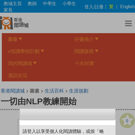
Skip
教城主頁
教師
中學生
小學生
繁
登入/註冊
|
|
English
to
家長
main
content
圖書
好書推介
e悅讀學校計劃
閱讀服務
我的閱讀城
十本好讀
漫話生活
香港閱讀城
> 圖書 >
生活百科
>
生涯規劃
一切由NLP教練開始
0
請登入以享受個人化閱讀體驗，或按「略