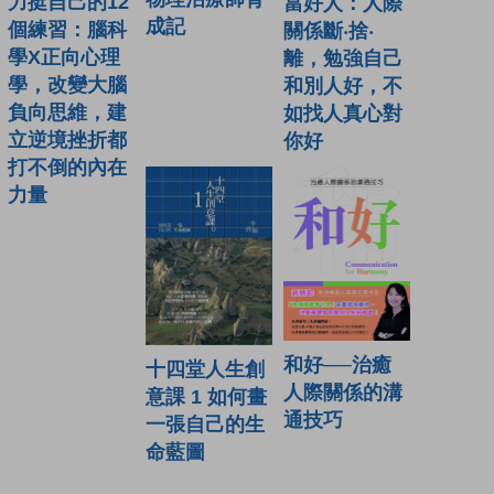
力挺自己的12
當好人：人際
成記
個練習：腦科
關係斷‧捨‧
學X正向心理
離，勉強自己
學，改變大腦
和別人好，不
負向思維，建
如找人真心對
立逆境挫折都
你好
打不倒的內在
力量
和好──治癒
十四堂人生創
人際關係的溝
意課 1 如何畫
通技巧
一張自己的生
命藍圖