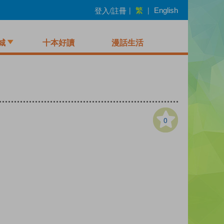
繁
登入/註冊
|
|
English
城
十本好讀
漫話生活
0