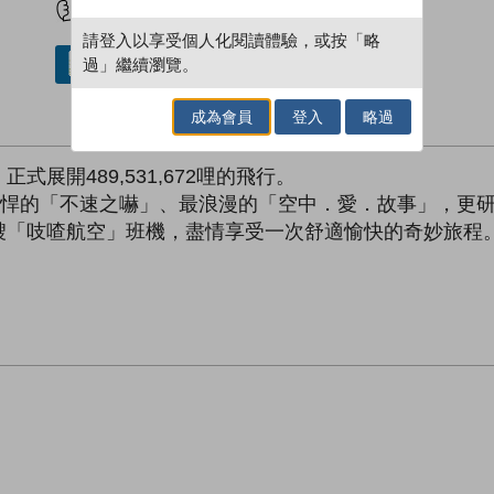
請登入以享受個人化閱讀體驗，或按「略
過」繼續瀏覽。
借閱實體書
成為會員
登入
略過
展開489,531,672哩的飛行。
兇悍的「不速之嚇」、最浪漫的「空中．愛．故事」，更
喳航空」班機，盡情享受一次舒適愉快的奇妙旅程。Welcom