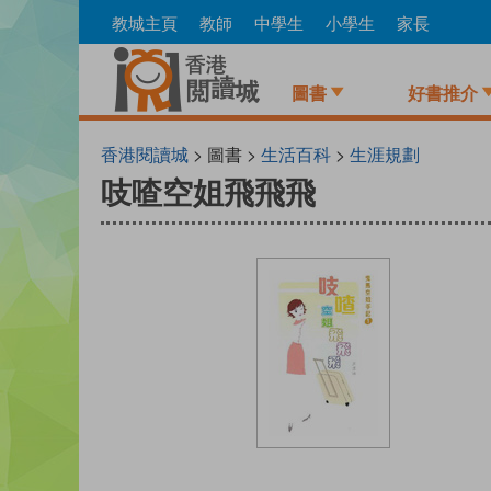
Skip
教城主頁
教師
中學生
小學生
家長
to
main
content
圖書
好書推介
香港閱讀城
> 圖書 >
生活百科
>
生涯規劃
吱喳空姐飛飛飛