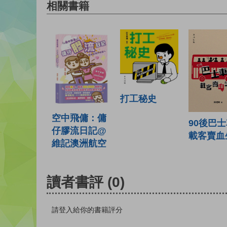
相關書籍
打工秘史
空中飛傭：傭
90後巴
仔膠流日記@
載客賣血
維記澳洲航空
讀者書評
(0)
請登入給你的書籍評分