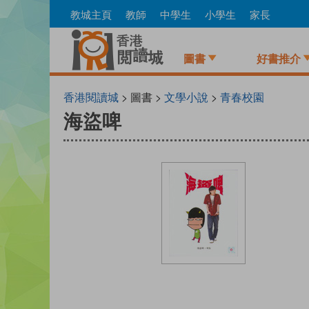
Skip
教城主頁
教師
中學生
小學生
家長
to
main
content
圖書
好書推介
香港閱讀城
> 圖書 >
文學小說
>
青春校園
海盜啤