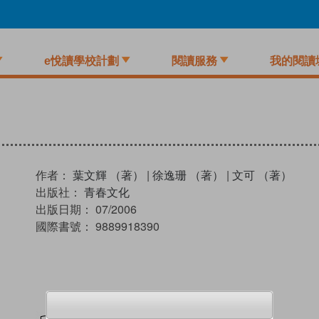
e悅讀學校計劃
閱讀服務
我的閱讀
作者：
葉文輝 （著）
|
徐逸珊 （著）
|
文可 （著）
出版社：
青春文化
出版日期：
07/2006
國際書號：
9889918390
試閲
加入閱讀紀錄