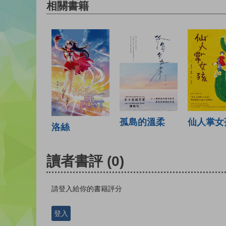
相關書籍
仙人掌女
孤島的溫柔
洛絲
讀者書評
(0)
請登入給你的書籍評分
登入