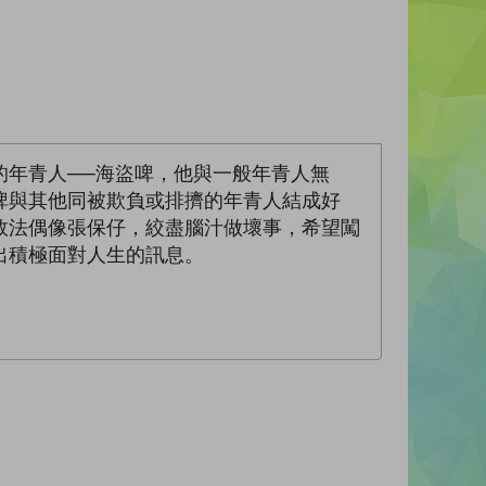
的年青人──海盜啤，他與一般年青人無
啤與其他同被欺負或排擠的年青人結成好
效法偶像張保仔，絞盡腦汁做壞事，希望闖
出積極面對人生的訊息。