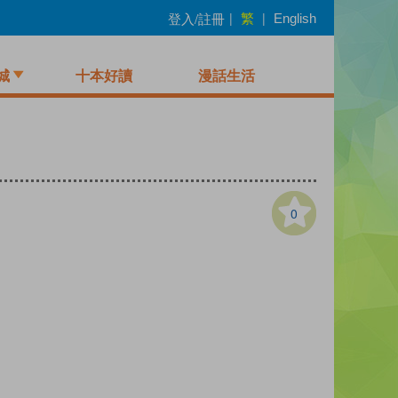
繁
登入/註冊
|
|
English
城
十本好讀
漫話生活
0