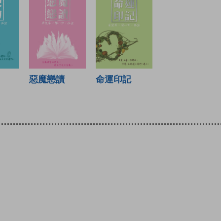
惡魔戀讀
命運印記