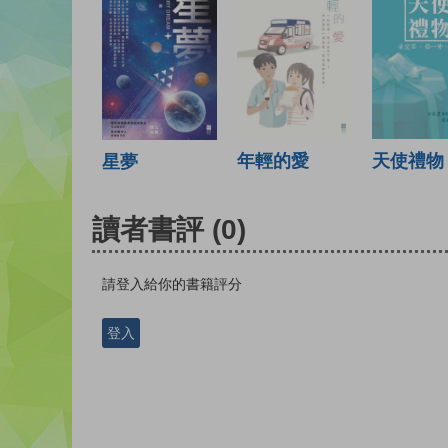
年輕的愛
天使禮物
星夢
讀者書評
(0)
請登入給你的書籍評分
登入