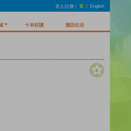
繁
登入/註冊
|
|
English
城
十本好讀
漫話生活
0