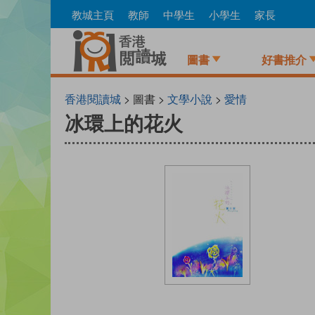
Skip
教城主頁
教師
中學生
小學生
家長
to
main
content
圖書
好書推介
香港閱讀城
> 圖書 >
文學小說
>
愛情
冰環上的花火