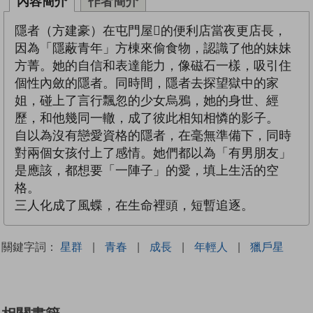
內容簡介
作者簡介
隱者（方建豪）在屯門屋的便利店當夜更店長，
因為「隱蔽青年」方棟來偷食物，認識了他的妹妹
方菁。她的自信和表達能力，像磁石一樣，吸引住
個性內斂的隱者。同時間，隱者去探望獄中的家
姐，碰上了言行飄忽的少女烏鴉，她的身世、經
歷，和他幾同一轍，成了彼此相知相憐的影子。
自以為沒有戀愛資格的隱者，在毫無準備下，同時
對兩個女孩付上了感情。她們都以為「有男朋友」
是應該，都想要「一陣子」的愛，填上生活的空
格。
三人化成了風蝶，在生命裡頭，短暫追逐。
關鍵字詞：
星群
|
青春
|
成長
|
年輕人
|
獵戶星