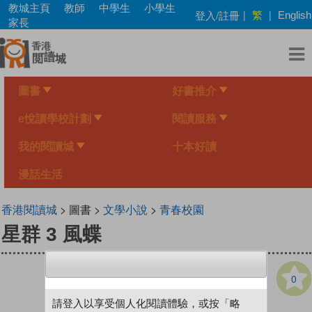
Skip
教城主頁
教師
中學生
小學生
繁
登入/註冊
|
|
English
to
家長
main
content
圖書
好書推介
e悅讀學校計劃
閱讀服務
我的閱讀城
十本好讀
漫話生活
香港閱讀城
> 圖書 >
文學小說
>
青春校園
星群 3 風蝶
0
請登入以享受個人化閱讀體驗，或按「略