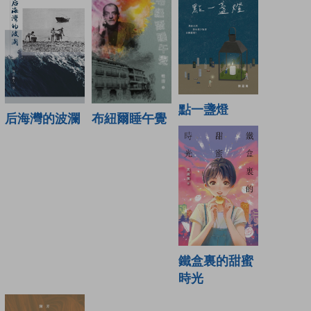
點一盞燈
布紐爾睡午覺
后海灣的波瀾
鐵盒裏的甜蜜
時光