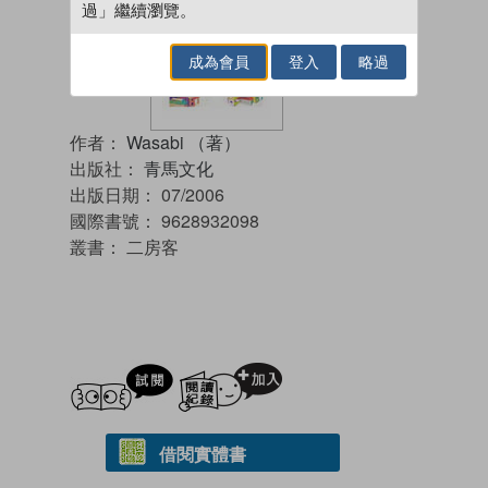
過」繼續瀏覽。
成為會員
登入
略過
作者：
Wasabi （著）
出版社：
青馬文化
出版日期：
07/2006
國際書號：
9628932098
叢書：
二房客
試閲
加入閱讀紀錄
借閱實體書