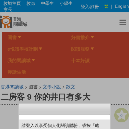
Skip
教城主頁
教師
中學生
小學生
繁
登入/註冊
|
|
English
to
家長
main
content
圖書
好書推介
e悅讀學校計劃
閱讀服務
我的閱讀城
十本好讀
漫話生活
香港閱讀城
> 圖書 >
文學小說
>
散文
二房客 9 你的井口有多大
0
請登入以享受個人化閱讀體驗，或按「略