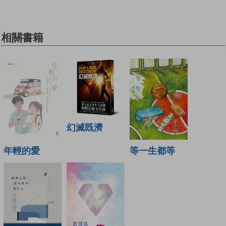
相關書籍
幻滅既濟
年輕的愛
等一生都等