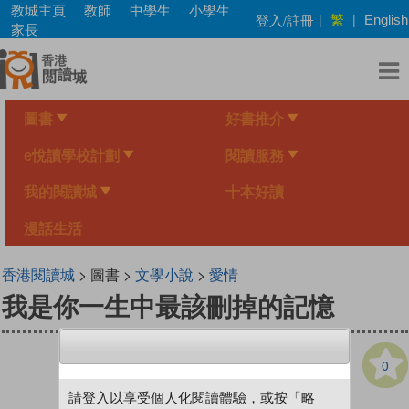
Skip
教城主頁
教師
中學生
小學生
繁
登入/註冊
|
|
English
to
家長
main
content
圖書
好書推介
e悅讀學校計劃
閱讀服務
我的閱讀城
十本好讀
漫話生活
香港閱讀城
> 圖書 >
文學小說
>
愛情
我是你一生中最該刪掉的記憶
0
請登入以享受個人化閱讀體驗，或按「略