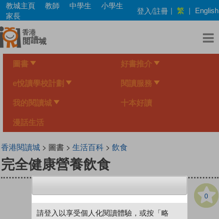
Skip
教城主頁
教師
中學生
小學生
繁
登入/註冊
|
|
English
to
家長
main
content
圖書
好書推介
e悅讀學校計劃
閱讀服務
我的閱讀城
十本好讀
漫話生活
香港閱讀城
> 圖書 >
生活百科
>
飲食
完全健康營養飲食
0
請登入以享受個人化閱讀體驗，或按「略