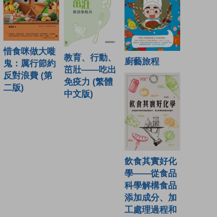
惜食咪做大嘥
教育、行動、
廚藝旅程
鬼：厲行節約
茁壯——吃出
反對浪費 (第
免疫力 (繁體
二版)
中文版)
飲食其實好化
學——從食品
科學解構食品
添加成分、加
工處理過程和