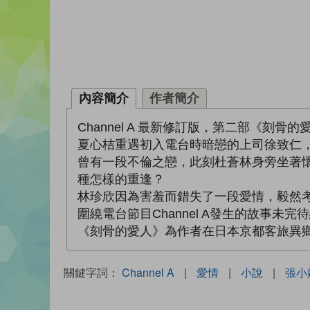
內容簡介
作者簡介
Channel A 最新修訂版，第二部《刻骨的
夏心桔重遇初入電台時暗戀的上司徐致仁，
曾有一段不倫之戀，此刻杜蒼林身旁坐著
種怎樣的重逢？
林珍欣因為害羞而錯失了一段愛情，毅然
圍繞電台節目Channel A發生的故事未
《刻骨的愛人》為作者在日本京都客旅異
關鍵字詞：
Channel A
|
愛情
|
小說
|
張小