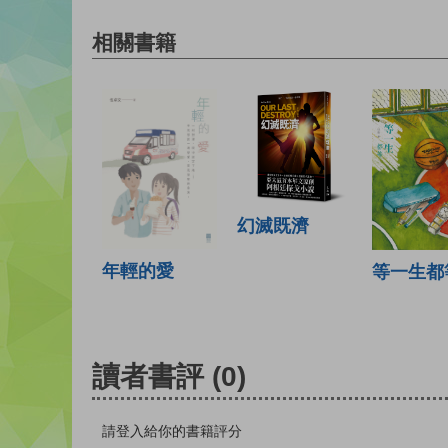
相關書籍
幻滅既濟
年輕的愛
等一生都
讀者書評
(0)
請登入給你的書籍評分