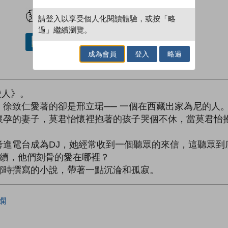
試閲
加入閱讀紀錄
請登入以享受個人化閱讀體驗，或按「略
過」繼續瀏覽。
借閱實體書
成為會員
登入
略過
愛人》。
徐致仁愛著的卻是邢立珺── 一個在西藏出家為尼的人
懷孕的妻子，莫君怡懷裡抱著的孩子哭個不休，當莫君怡
考進電台成為DJ，她經常收到一個聽眾的來信，這聽眾到
完待續，他們刻骨的愛在哪裡？
鄉時撰寫的小說，帶著一點沉淪和孤寂。
嫻