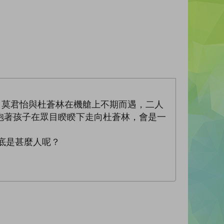
。莫君怡與杜蒼林在機艙上不期而遇，二人
抱著孩子在眾目睽睽下走向杜蒼林，會是一
底是甚麼人呢？