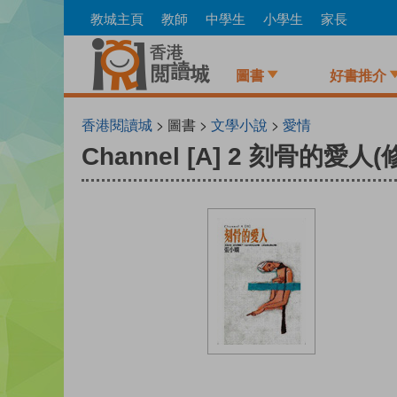
Skip
教城主頁
教師
中學生
小學生
家長
to
main
content
圖書
好書推介
香港閱讀城
> 圖書 >
文學小說
>
愛情
Channel [A] 2 刻骨的愛人