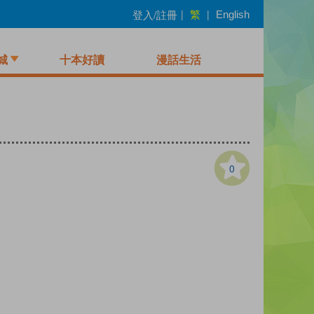
繁
登入/註冊
|
|
English
城
十本好讀
漫話生活
0