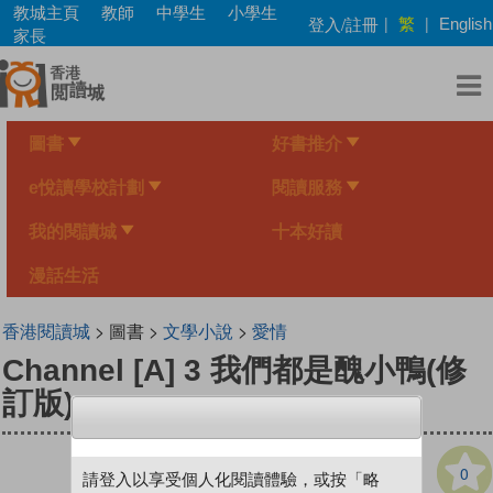
Skip
教城主頁
教師
中學生
小學生
繁
登入/註冊
|
|
English
to
家長
main
content
圖書
好書推介
e悅讀學校計劃
閱讀服務
我的閱讀城
十本好讀
漫話生活
香港閱讀城
> 圖書 >
文學小說
>
愛情
Channel [A] 3 我們都是醜小鴨(修
訂版)
0
請登入以享受個人化閱讀體驗，或按「略