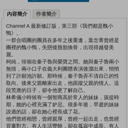
內容簡介
作者簡介
Channel A 最新修訂版，第三部《我們都是醜小
鴨》。
一群合唱團的團員在多年之後重逢，葉念菁曾經是
團裡的醜小鴨，失戀後脫胎換骨，出現得越發美
麗。
柯純，徘徊在秦子魯與榮寶之間。她與秦子魯兩小
無猜，兩小口子在義大利團體表演後溜出來，悄悄
到了許願池許願。那時候，秦子魯弄不清自己的性
取向。後來父親離家出走，他跟蹤父親的情人。這
段荒唐的日子，卻令他更了解自己。
林希儀小時候有一個智商高於常人的妹妹，孩提時
期，她的心裡充滿了妒忌。很多年後，早逝的妹妹
說過的話，卻在她心裡長成了花。
他們曾經相戀，曾經親厚，曾經一起出走，也曾經
背棄對方。有人生活豐饒，卻在孤寂中成長。有人