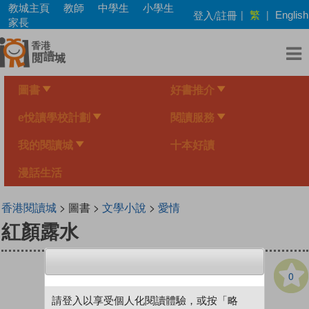
Skip
教城主頁
教師
中學生
小學生
繁
登入/註冊
|
|
English
to
家長
main
content
圖書
好書推介
e悅讀學校計劃
閱讀服務
我的閱讀城
十本好讀
漫話生活
香港閱讀城
> 圖書 >
文學小說
>
愛情
紅顏露水
0
請登入以享受個人化閱讀體驗，或按「略