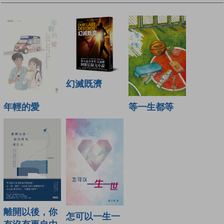
幻滅既濟
年輕的愛
等一生都等
離開以後，你
怎可以一生一