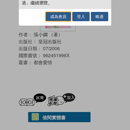
過」繼續瀏覽。
成為會員
登入
略過
作者：
張小嫻 （著）
出版社：
皇冠出版社
出版日期：
07/2006
國際書號：
962451996X
叢書：
都會愛情
試閲
加入閱讀紀錄
借閱實體書