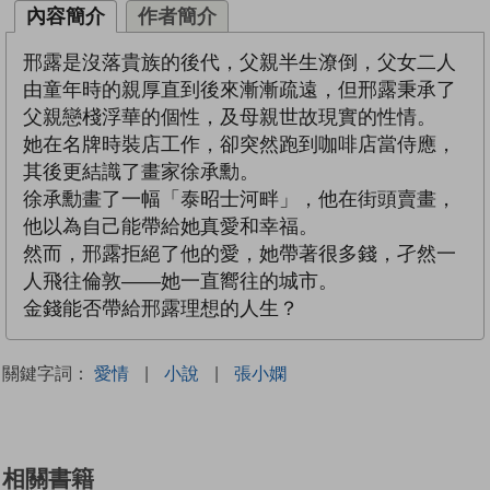
內容簡介
作者簡介
邢露是沒落貴族的後代，父親半生潦倒，父女二人
由童年時的親厚直到後來漸漸疏遠，但邢露秉承了
父親戀棧浮華的個性，及母親世故現實的性情。
她在名牌時裝店工作，卻突然跑到咖啡店當侍應，
其後更結識了畫家徐承勳。
徐承勳畫了一幅「泰昭士河畔」，他在街頭賣畫，
他以為自己能帶給她真愛和幸福。
然而，邢露拒絕了他的愛，她帶著很多錢，孑然一
人飛往倫敦——她一直嚮往的城市。
金錢能否帶給邢露理想的人生？
關鍵字詞：
愛情
|
小說
|
張小嫻
相關書籍