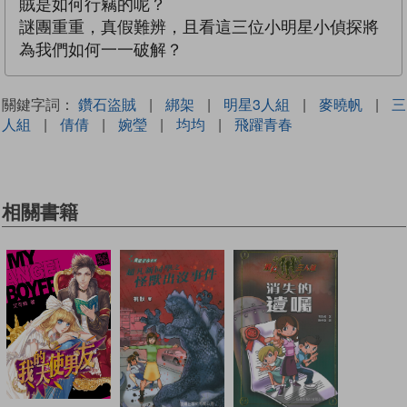
賊是如何行竊的呢？
謎團重重，真假難辨，且看這三位小明星小偵探將
為我們如何一一破解？
關鍵字詞：
鑽石盜賊
|
綁架
|
明星3人組
|
麥曉帆
|
三
人組
|
倩倩
|
婉瑩
|
均均
|
飛躍青春
相關書籍