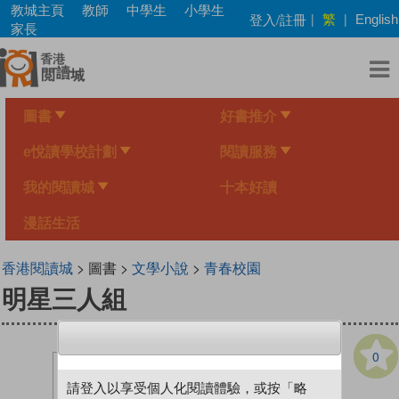
Skip
教城主頁
教師
中學生
小學生
繁
登入/註冊
|
|
English
to
家長
main
content
圖書
好書推介
e悅讀學校計劃
閱讀服務
我的閱讀城
十本好讀
漫話生活
香港閱讀城
> 圖書 >
文學小說
>
青春校園
明星三人組
0
請登入以享受個人化閱讀體驗，或按「略