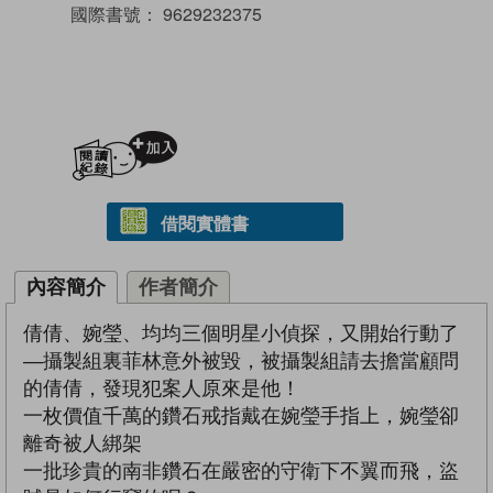
國際書號：
9629232375
加入閱讀紀錄
借閱實體書
內容簡介
作者簡介
倩倩、婉瑩、均均三個明星小偵探，又開始行動了
—攝製組裏菲林意外被毀，被攝製組請去擔當顧問
的倩倩，發現犯案人原來是他！
一枚價值千萬的鑽石戒指戴在婉瑩手指上，婉瑩卻
離奇被人綁架
一批珍貴的南非鑽石在嚴密的守衛下不翼而飛，盜