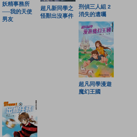
妖精事務所
刑偵三人組 2
超凡新同學之
──我的天使
消失的遺囑
怪獸出沒事件
男友
超凡同學漫遊
魔幻王國