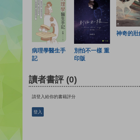
神奇的壯
病理學醫生手
別怕不一樣 重
記
印版
讀者書評
(0)
請登入給你的書籍評分
登入