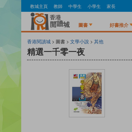
Skip
教城主頁
教師
中學生
小學生
家長
to
main
content
圖書
好書推介
香港閱讀城
> 圖書 >
文學小說
>
其他
精選一千零一夜