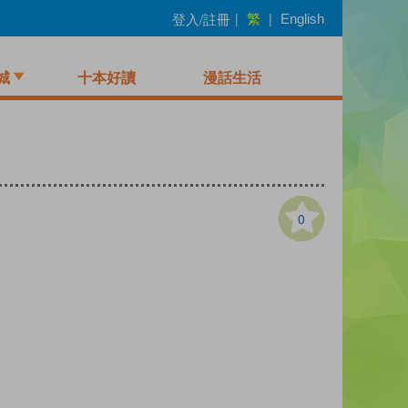
繁
登入/註冊
|
|
English
城
十本好讀
漫話生活
0