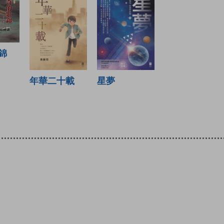
錦
星夢
年華二十載