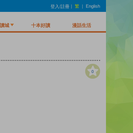
繁
登入/註冊
|
|
English
讀城
十本好讀
漫話生活
0