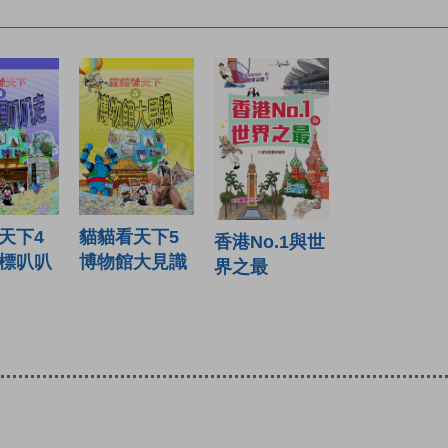
天下4
貓貓看天下5
香港No.1與世
標叭叭
博物館大見識
界之最