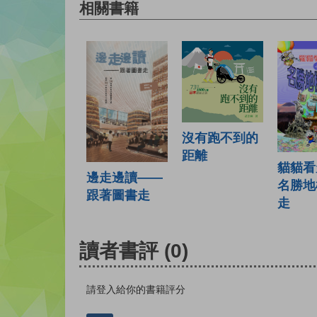
相關書籍
沒有跑不到的
距離
貓貓看
邊走邊讀——
名勝地
跟著圖書走
走
讀者書評
(0)
請登入給你的書籍評分