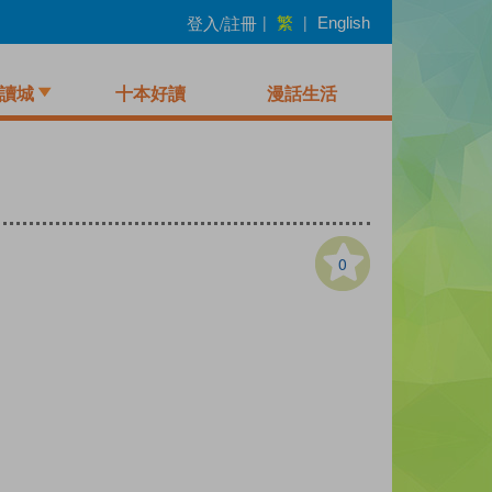
繁
登入/註冊
|
|
English
讀城
十本好讀
漫話生活
0