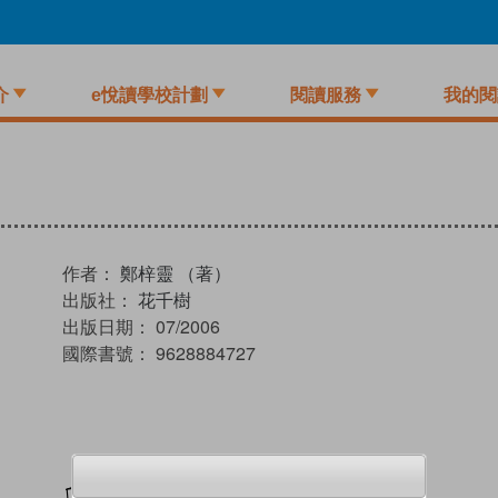
介
e悅讀學校計劃
閱讀服務
我的閱
作者：
鄭梓靈 （著）
出版社：
花千樹
出版日期：
07/2006
國際書號：
9628884727
加入閱讀紀錄