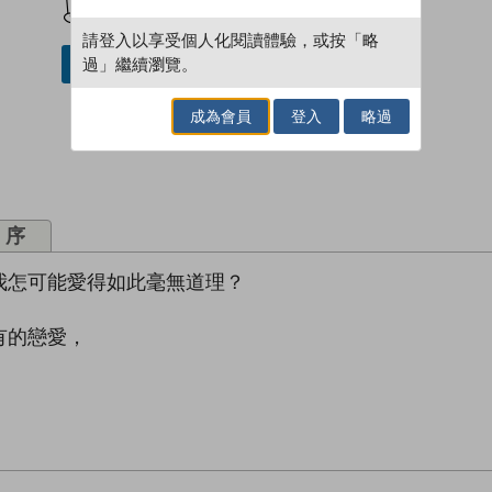
請登入以享受個人化閱讀體驗，或按「略
過」繼續瀏覽。
借閱實體書
成為會員
登入
略過
序
我怎可能愛得如此毫無道理？
有的戀愛，