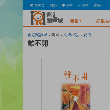
Skip
教城主頁
教師
中學生
小學生
家長
to
main
content
圖書
好書推
香港閱讀城
> 圖書 >
文學小說
>
愛情
離不開