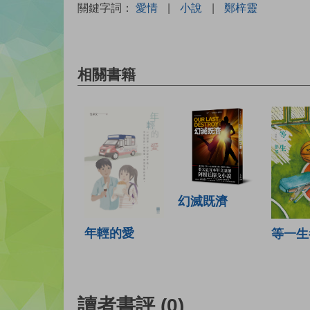
關鍵字詞：
愛情
|
小說
|
鄭梓靈
相關書籍
幻滅既濟
年輕的愛
等一生
讀者書評
(0)