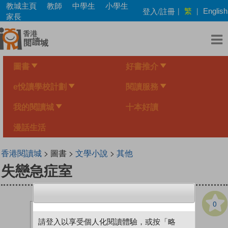
Skip
教城主頁
教師
中學生
小學生
繁
登入/註冊
|
|
English
to
家長
main
content
圖書
好書推介
e悅讀學校計劃
閱讀服務
我的閱讀城
十本好讀
漫話生活
香港閱讀城
> 圖書 >
文學小說
>
其他
失戀急症室
0
請登入以享受個人化閱讀體驗，或按「略