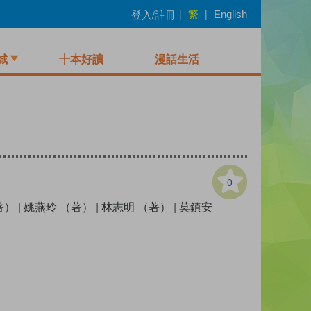
繁
登入/註冊
|
|
English
城
十本好讀
漫話生活
0
著）
|
姚燕玲 （著）
|
林志明 （著）
|
莫鎮安