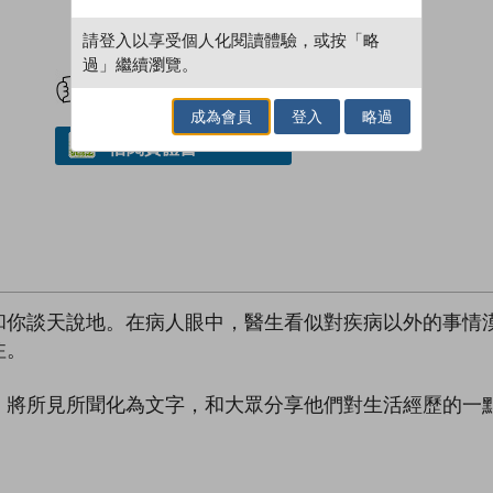
請登入以享受個人化閱讀體驗，或按「略
試閲
加入閱讀紀錄
過」繼續瀏覽。
成為會員
登入
略過
借閱實體書
和你談天說地。在病人眼中，醫生看似對疾病以外的事情
注。
，將所見所聞化為文字，和大眾分享他們對生活經歷的一