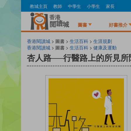
Skip
教城主頁
教師
中學生
小學生
家長
to
main
content
圖書
好書推介
香港閱讀城
> 圖書 >
生活百科
>
生涯規劃
香港閱讀城
> 圖書 >
生活百科
>
健康及運動
杏人路──行醫路上的所見所