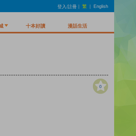
繁
登入/註冊
|
|
English
城
十本好讀
漫話生活
0