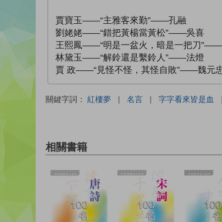
賈寶玉——“主雅客來勤”——孔融
劉姥姥——“錯把黃楊當黃松”——吳喜
王熙鳳——“明是一盆火，暗是一把刀”—
林黛玉——“解鈴還是繫鈴人”——法燈
賈 政——“見怪不怪，其怪自敗”——魏元
關鍵字詞：
紅樓夢
|
名言
|
字字看來皆是血
相關書籍