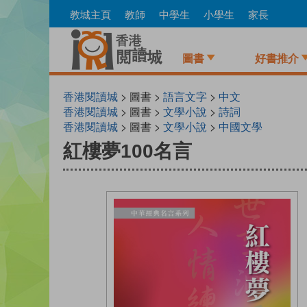
Skip
教城主頁
教師
中學生
小學生
家長
to
main
content
圖書
好書推介
香港閱讀城
> 圖書 >
語言文字
>
中文
香港閱讀城
> 圖書 >
文學小說
>
詩詞
香港閱讀城
> 圖書 >
文學小說
>
中國文學
紅樓夢100名言