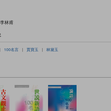
—李林甫
忠
|
100名言
|
賈寶玉
|
林黛玉