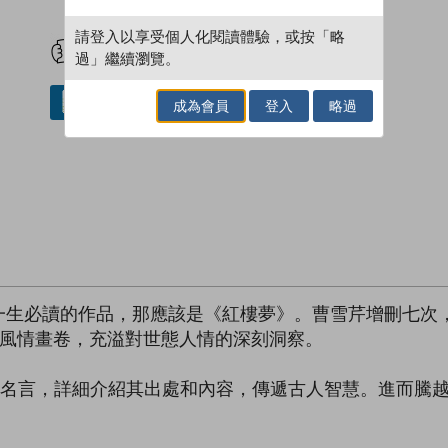
試閲
加入閱讀紀錄
請登入以享受個人化閱讀體驗，或按「略
過」繼續瀏覽。
借閱實體書
成為會員
登入
略過
一生必讀的作品，那應該是《紅樓夢》。曹雪芹增刪七次
幅風情畫卷，充溢對世態人情的深刻洞察。
彩名言，詳細介紹其出處和內容，傳遞古人智慧。進而騰