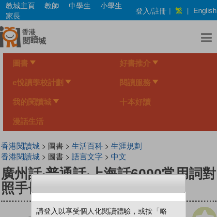
Skip
教城主頁
教師
中學生
小學生
繁
登入/註冊
|
|
English
to
家長
main
content
圖書
好書推介
e悅讀學校計劃
閱讀服務
我的閱讀城
十本好讀
漫話生活
香港閱讀城
> 圖書 >
生活百科
>
生涯規劃
香港閱讀城
> 圖書 >
語言文字
>
中文
廣州話‧普通話‧上海話6000常用詞對
照手冊
請登入以享受個人化閱讀體驗，或按「略