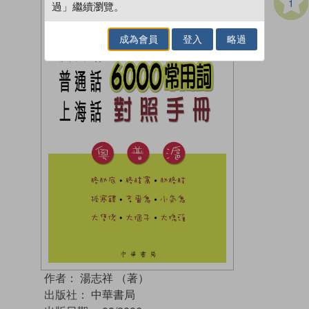
1
過」繼續瀏覽。
成為會員
登入
略過
作者：
湯志祥 （著）
出版社：
中華書局