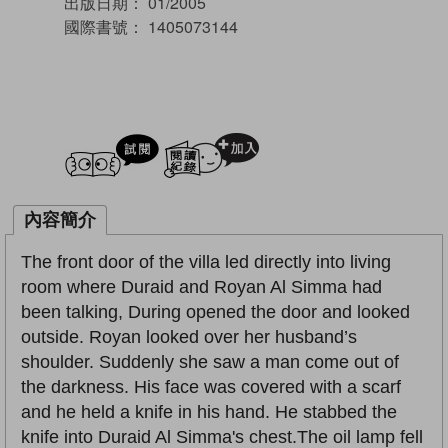
出版日期：
01/2005
國際書號：
1405073144
試閲
加入閱讀紀錄
內容簡介
The front door of the villa led directly into living
room where Duraid and Royan Al Simma had
been talking, During opened the door and looked
outside. Royan looked over her husband’s
shoulder. Suddenly she saw a man come out of
the darkness. His face was covered with a scarf
and he held a knife in his hand. He stabbed the
knife into Duraid Al Simma's chest.The oil lamp fell