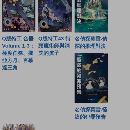
Q版特工43 街
Q版特工 合冊
名偵探莫雷‧偵
頭魔術師與消
Volume 1-3：
探的推理對決
失的孩子
極度任務、挪
亞方舟、百慕
達三角
名偵探莫雷‧怪
盜的犯罪預告