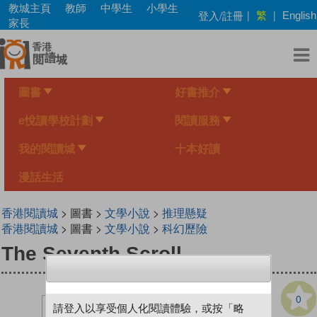
Skip
教城主頁
教師
中學生
小學生
繁
登入/註冊
|
|
English
to
家長
main
content
圖書
好書推介
e悅讀學校計劃
閱讀服務
我的閱讀城
十本好讀
漫話生活
香港閱讀城
> 圖書 >
文學小說
>
推理懸疑
香港閱讀城
> 圖書 >
文學小說
>
科幻歷險
The Seventh Scroll
0
請登入以享受個人化閱讀體驗，或按「略