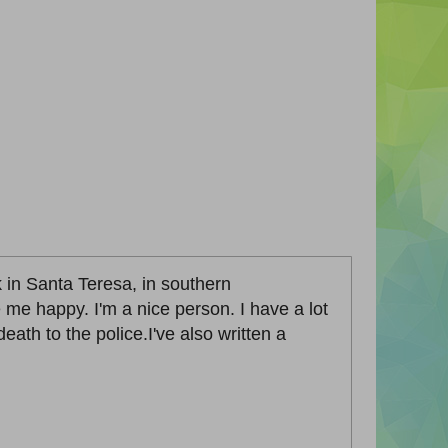
k in Santa Teresa, in southern
 me happy. I'm a nice person. I have a lot
ath to the police.I've also written a