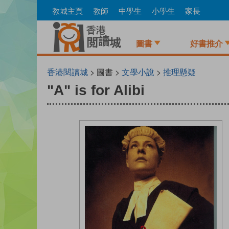
Skip
教城主頁
教師
中學生
小學生
家長
to
main
content
圖書
好書推介
香港閱讀城
> 圖書 >
文學小說
>
推理懸疑
"A" is for Alibi