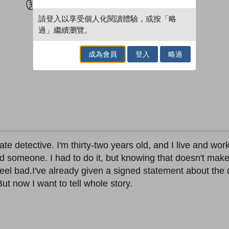
請登入以享受個人化閱讀體驗，或按「略
過」繼續瀏覽。
成為會員
登入
略過
e detective. I'm thirty-two years old, and I live and wor
led someone. I had to do it, but knowing that doesn't make
el bad.I've already given a signed statement about the de
But now I want to tell whole story.