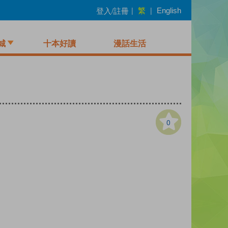
繁
登入/註冊
|
|
English
城
十本好讀
漫話生活
0