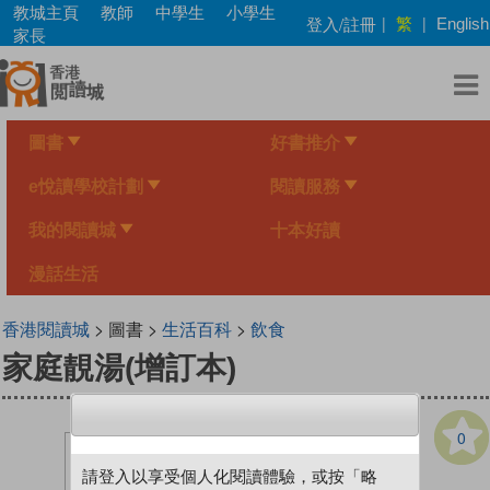
Skip
教城主頁
教師
中學生
小學生
繁
登入/註冊
|
|
English
to
家長
main
content
圖書
好書推介
e悅讀學校計劃
閱讀服務
我的閱讀城
十本好讀
漫話生活
香港閱讀城
> 圖書 >
生活百科
>
飲食
家庭靚湯(增訂本)
0
請登入以享受個人化閱讀體驗，或按「略