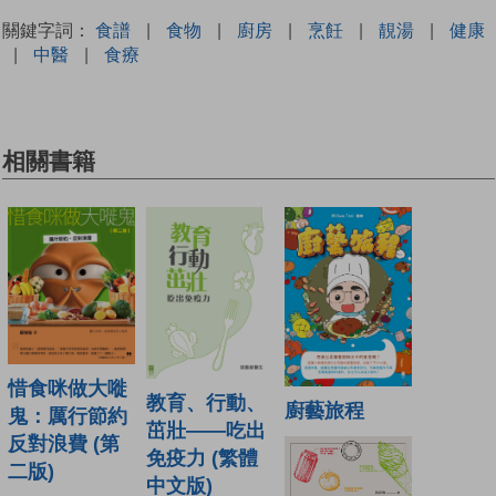
關鍵字詞：
食譜
|
食物
|
廚房
|
烹飪
|
靚湯
|
健康
|
中醫
|
食療
相關書籍
惜食咪做大嘥
教育、行動、
廚藝旅程
鬼：厲行節約
茁壯——吃出
反對浪費 (第
免疫力 (繁體
二版)
中文版)