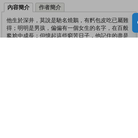
內容簡介
作者簡介
他生於深井，莫說是馳名燒鵝，有麫包皮吃已屬難
得；明明是男孩，偏偏有一個女生的名字，在百般
尷尬中成長；但憶起這些窮苦日子，他記住的盡是
遊樂、發現、人情、感恩……
你是否亦曾有漂泊如斷線風箏的日子？曾否感到生
不逢時、懷才不遇、禍不單行、好事多磨？對命運
感到困惑，甚至討厭自己、討厭生命？
作者告訴我們，我們有一天必然走過這些艱險的路
途，他在其中找到了愛和希望；驀然回首，相信你
亦可以看到暗角裏真正的自己，看到誰與你一直同
行，把你引向光明。
關鍵字詞：
困惑
|
愛
|
希望