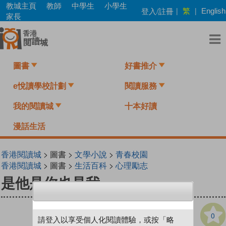
Skip
教城主頁
教師
中學生
小學生
繁
登入/註冊
|
|
English
to
家長
main
content
圖書
好書推介
e悅讀學校計劃
閱讀服務
我的閱讀城
十本好讀
漫話生活
香港閱讀城
> 圖書 >
文學小說
>
青春校園
香港閱讀城
> 圖書 >
生活百科
>
心理勵志
是他是你也是我
0
請登入以享受個人化閱讀體驗，或按「略