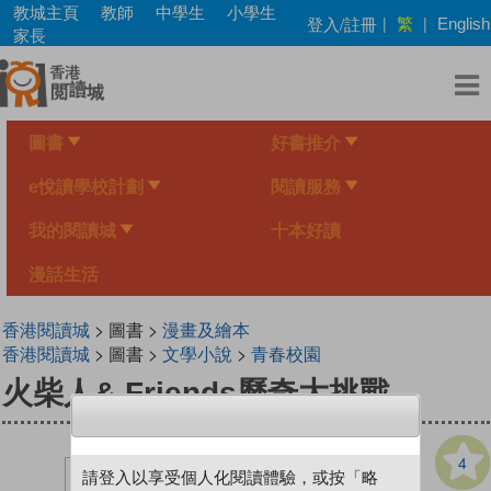
Skip
教城主頁
教師
中學生
小學生
繁
登入/註冊
|
|
English
to
家長
main
content
圖書
好書推介
e悅讀學校計劃
閱讀服務
我的閱讀城
十本好讀
漫話生活
香港閱讀城
> 圖書 >
漫畫及繪本
香港閱讀城
> 圖書 >
文學小說
>
青春校園
火柴人& Friends歷奇大挑戰
4
請登入以享受個人化閱讀體驗，或按「略