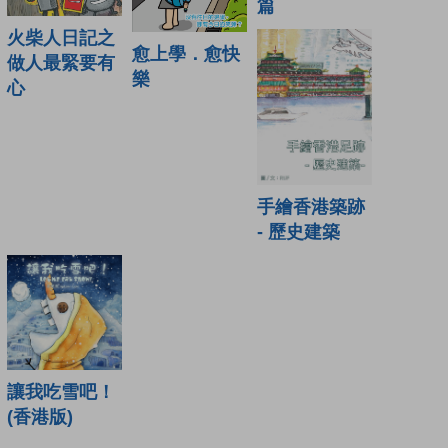
篇
火柴人日記之
愈上學．愈快
做人最緊要有
樂
心
手繪香港築跡
- 歷史建築
讓我吃雪吧！
(香港版)