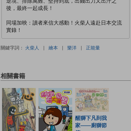
逆境、排除萬難、堅持到底，出錢出力又出汗之
後，最終一起成長！
同場加映：讀者來信大感動！火柴人遠赴日本交流
實錄！
關鍵字詞：
火柴人
|
繪本
|
樂洋
|
正能量
相關書籍
醒獅下凡到我
家——廚獅節