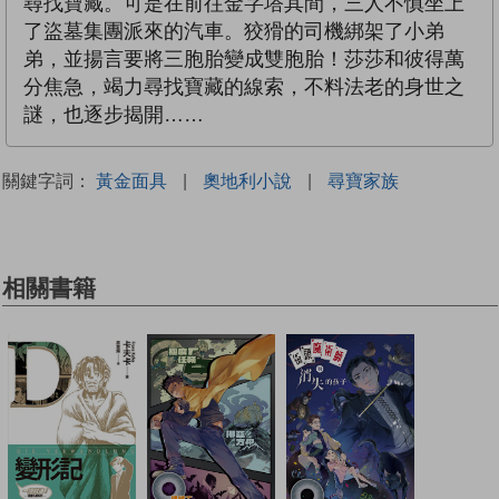
尋找寶藏。可是在前往金字塔其間，三人不慎坐上
了盜墓集團派來的汽車。狡猾的司機綁架了小弟
弟，並揚言要將三胞胎變成雙胞胎！莎莎和彼得萬
分焦急，竭力尋找寶藏的線索，不料法老的身世之
謎，也逐步揭開……
關鍵字詞：
黃金面具
|
奧地利小說
|
尋寶家族
相關書籍