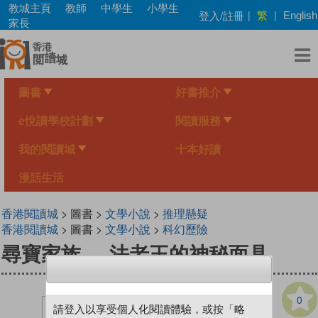
Skip
教城主頁
教師
中學生
小學生
繁
登入/註冊
|
|
English
to
家長
main
content
圖書
好書推介
e悅讀學校計劃
閱讀服務
我的閱讀城
十本好讀
漫話生活
香港閱讀城
> 圖書 >
文學小說
>
推理懸疑
香港閱讀城
> 圖書 >
文學小說
>
科幻歷險
尋寶家族──法老王的神秘面具
0
請登入以享受個人化閱讀體驗，或按「略