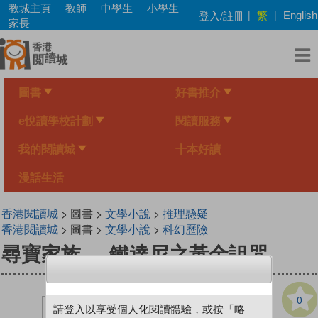
Skip
教城主頁
教師
中學生
小學生
繁
登入/註冊
|
|
English
to
家長
main
content
圖書
好書推介
e悅讀學校計劃
閱讀服務
我的閱讀城
十本好讀
漫話生活
香港閱讀城
> 圖書 >
文學小說
>
推理懸疑
香港閱讀城
> 圖書 >
文學小說
>
科幻歷險
尋寶家族──鐵達尼之黃金詛咒
0
請登入以享受個人化閱讀體驗，或按「略