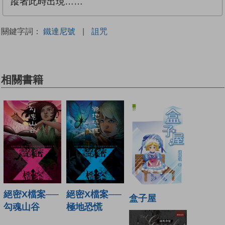
蹤者此時出現……
關鍵字詞：
鐵達尼號
|
詛咒
相關書籍
絕密X檔案──
絕密X檔案──
盒子屋
勾魂山谷
極地恐慌