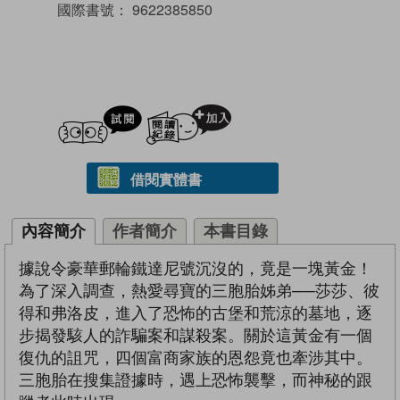
國際書號：
9622385850
試閲
加入閱讀紀錄
借閱實體書
內容簡介
作者簡介
本書目錄
據說令豪華郵輪鐵達尼號沉沒的，竟是一塊黃金！
為了深入調查，熱愛尋寶的三胞胎姊弟──莎莎、彼
得和弗洛皮，進入了恐怖的古堡和荒涼的墓地，逐
步揭發駭人的詐騙案和謀殺案。關於這黃金有一個
復仇的詛咒，四個富商家族的恩怨竟也牽涉其中。
三胞胎在搜集證據時，遇上恐怖襲擊，而神秘的跟