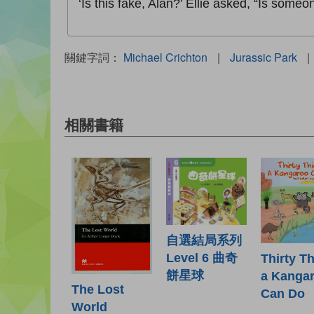
‘Is this fake, Alan?’ Ellie asked, “Is some
關鍵字詞：
Michael Crichton
|
Jurassic Park
|
相關書籍
自選結局系列
Level 6 曲奇
Thirty T
餅星球
a Kanga
The Lost
Can Do
World