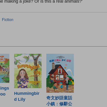
one making a joke? Or is this a real animals?’
Fiction
hings
Hummingbir
roo
奇文妙語童話
d Lily
小鎮：修辭公