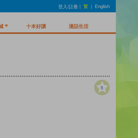
繁
登入/註冊
|
|
English
城
十本好讀
漫話生活
5