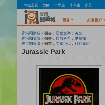
Skip
教城主頁
教師
中學生
小學生
家長
to
main
content
圖書
好書推介
香港閱讀城
> 圖書 >
語言文字
>
英文
香港閱讀城
> 圖書 >
自然科普
>
動植物
香港閱讀城
> 圖書 >
文學小說
>
科幻歷險
Jurassic Park