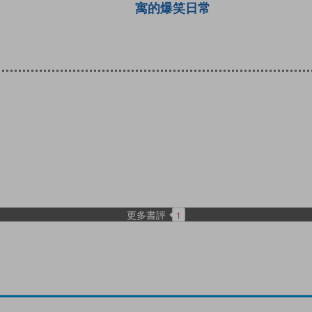
寓的爆笑日常
更多書評
1