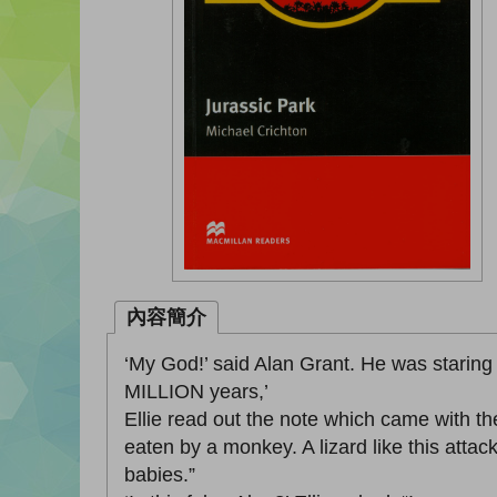
內容簡介
‘My God!’ said Alan Grant. He was staring at
MILLION years,’
Ellie read out the note which came with th
eaten by a monkey. A lizard like this atta
babies.”