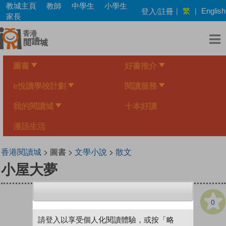
Skip
教城主頁
教師
中學生
小學生
繁
登入/註冊
|
|
English
to
家長
main
content
圖書
好書推介
e悅讀學校計劃
閱讀服務
我的閱讀城
十本好讀
漫話生活
香港閱讀城
> 圖書 >
文學小說
>
散文
小屋大夢
0
請登入以享受個人化閱讀體驗，或按「略