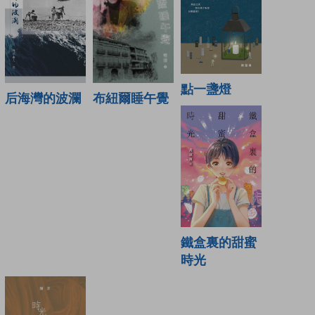
點一盞燈
布紐爾睡午覺
后海灣的波瀾
鐵盒裏的甜蜜
時光