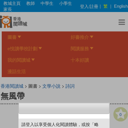
Skip
教城主頁
教師
中學生
小學生
繁
登入/註冊
|
|
English
to
家長
main
content
圖書
好書推介
e悅讀學校計劃
閱讀服務
我的閱讀城
十本好讀
漫話生活
香港閱讀城
> 圖書 >
文學小說
>
詩詞
無風帶
0
請登入以享受個人化閱讀體驗，或按「略