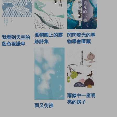
孤獨園上的露
閃閃發光的事
我看到天空的
絲詩集
物學會匿藏
藍色很謙卑
雨餘中一座明
亮的房子
而又彷彿