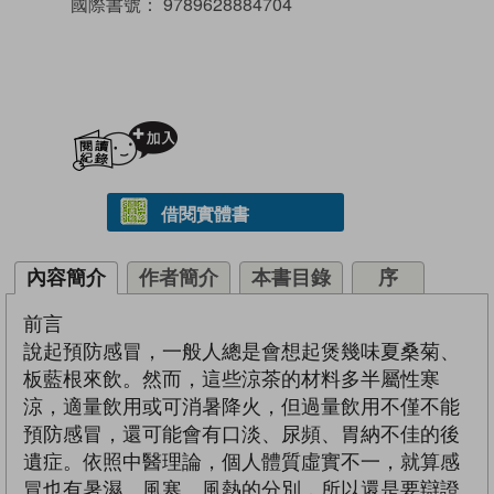
國際書號：
9789628884704
加入閱讀紀錄
借閱實體書
內容簡介
作者簡介
本書目錄
序
前言
說起預防感冒，一般人總是會想起煲幾味夏桑菊、
板藍根來飲。然而，這些涼茶的材料多半屬性寒
涼，適量飲用或可消暑降火，但過量飲用不僅不能
預防感冒，還可能會有口淡、尿頻、胃納不佳的後
遺症。依照中醫理論，個人體質虛實不一，就算感
冒也有暑濕、風寒、風熱的分別，所以還是要辯證