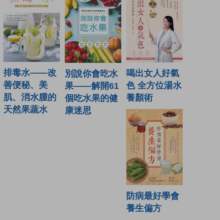
排毒水——改
喝出女人好氣
別說你會吃水
善便秘、美
色 全方位湯水
果——解開61
肌、消水腫的
養顏術
個吃水果的健
天然果蔬水
康迷思
防病最好學會
養生偏方