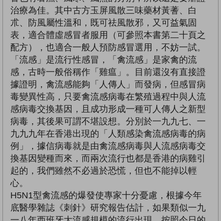
治療為佳。其中古方玉屏風散三味藥材黃蓍、白
朮、防風屬性溫和，既可祛風散邪，又可益氣固
表，適合體虛感冒者服用（可參照本書第二十頁之
配方），也適合一般人預防感冒選用，不妨一試。
「流感」是流行性感冒，「禽流感」是家禽的流
感，古時一般俗稱作「雞瘟」。目前還沒有直接證
據證明，禽流感能夠「人傳人」而發病，但感冒病
毒變異性高，只要禽流感病毒在繁殖過程中與人流
感病毒交換基因，且成功形成一種可人傳人之新型
病毒，其後果可謂不堪設想。分別於一九九七、一
九九九年在香港出現的「人類感染禽流感病毒的病
例」，據信病毒就是由禽流感病毒與人流感病毒交
換基因變種而來，而兩次流行也都是香港的病雞引
起的，我們雖然不必過於恐慌，但也不能掉以輕
心。
H5N1型禽流感的爆發使專家十分憂慮，根據今年
底醫學雜誌《刺針》研究報告估計，如果類似一九
一八年西班牙大流感規模的流行出現，按照今日的