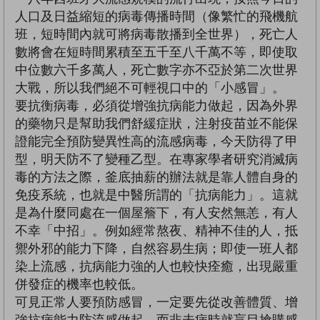
人口及日益縮短的病毒傳播時間（像繁忙的飛機航
班，短時間內就可將病毒散播到全世界），死亡人
數將會在短時間累積至五千至八千萬不等，即使取
中位數六千多萬人，死亡數字亦不亞於第二次世界
大戰，所以我們絕不可輕視口中的「小感冒」。
要抗衡病毒，必須從增強抗病能力做起，因為外界
的藥物只是幫助我們舒緩症狀，注射疫苗並不能保
證能完全預防變異性高的流感病毒，今天防得了甲
型，明天防不了變種乙型。在專家學者研究消滅病
毒的方法之際，釜底抽薪的辦法就是靠人體自身的
免疫系統，也就是中醫所謂的「抗病能力」。這就
是為什麼同處在一個屋簷下，有人安然無恙，有人
不幸「中招」。例如經常熬夜、精神不佳的人，抵
禦外邪的能力下降，自然容易生病；即使一班人都
染上流感，抗病能力強的人也較快痊癒，出現嚴重
併發症的機率也較低。
可見正常人要預防感冒，一定要先從改善體質、增
強抗病能力防流感做起，而非未病時就盲目搶購感