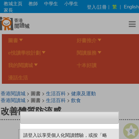
Skip
教城主頁
教師
中學生
小學生
繁
登入/註冊
|
|
English
to
家長
main
content
圖書
好書推介
e悅讀學校計劃
閱讀服務
我的閱讀城
十本好讀
漫話生活
香港閱讀城
> 圖書 >
生活百科
>
健康及運動
香港閱讀城
> 圖書 >
生活百科
>
飲食
改善體質防流感
0
請登入以享受個人化閱讀體驗，或按「略