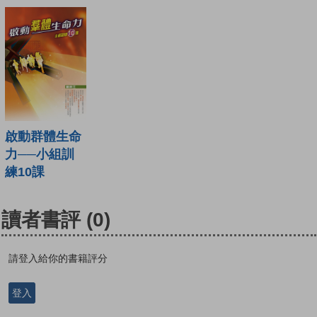
啟動群體生命
力──小組訓
練10課
讀者書評
(0)
請登入給你的書籍評分
登入