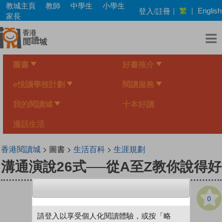
Skip
教城主頁
教師
中學生
小學生
繁
登入/註冊
|
|
English
to
家長
main
content
圖書
好書推介
e悅讀學校計劃
閱讀服務
我的閱讀城
十本好讀
漫話生活
香港閱讀城
> 圖書 >
生活百科
>
生涯規劃
溝通演說26式──從A至Z教你說得好
0
請登入以享受個人化閱讀體驗，或按「略