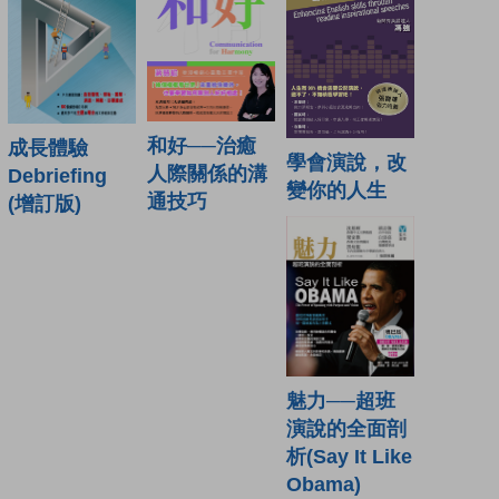
和好──治癒
成長體驗
學會演說，改
人際關係的溝
Debriefing
變你的人生
通技巧
(增訂版)
魅力──超班
演說的全面剖
析(Say It Like
Obama)