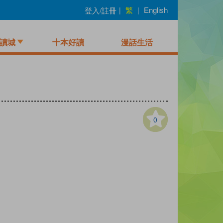
繁
登入/註冊
|
|
English
讀城
十本好讀
漫話生活
0