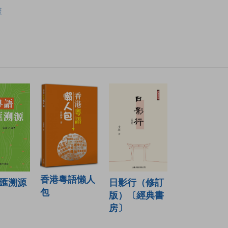
畫
香港粵語懶人
匯溯源
日影行（修訂
包
版）〔經典書
房〕