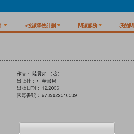
介
e悅讀學校計劃
閱讀服務
我的閱
作者：
陸貫如 （著）
出版社：
中華書局
出版日期：
12/2006
國際書號：
9789622310339
試閲
加入閱讀紀錄