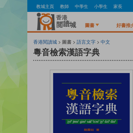
Skip
教城主頁
教師
中學生
小學生
家長
to
main
content
圖書
好書推
香港閱讀城
> 圖書 >
語言文字
>
中文
粵音檢索漢語字典