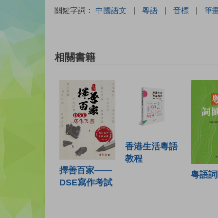
關鍵字詞：
中國語文
|
粵語
|
音標
|
筆
相關書籍
香港生活粵語
教程
擇善百家——
粵語詞
DSE寫作考試