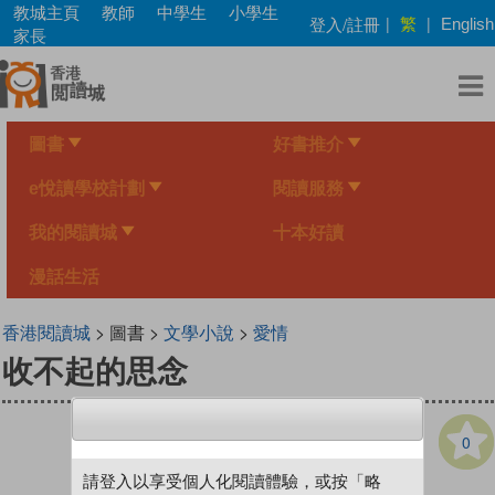
Skip
教城主頁
教師
中學生
小學生
繁
登入/註冊
|
|
English
to
家長
main
content
圖書
好書推介
e悅讀學校計劃
閱讀服務
我的閱讀城
十本好讀
漫話生活
香港閱讀城
> 圖書 >
文學小說
>
愛情
收不起的思念
0
請登入以享受個人化閱讀體驗，或按「略