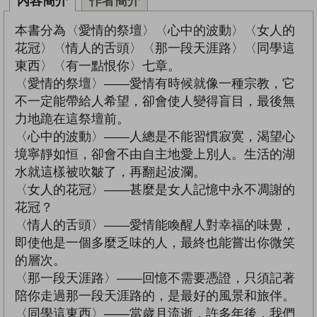
內容簡介
作者簡介
本書分為〈愛情的祭壇〉〈心中的波動〉〈女人的
花冠〉〈情人的舌頭〉〈那一段天涯路〉〈同學這
東西〉〈有一點恨你〉七章。
〈愛情的祭壇〉——愛情有時候就像一種宗教，它
不一定能帶給人希望，卻會使人變得盲目，最後無
力地跪在這祭壇前。
〈心中的波動〉——人總是不能習慣寂寞，渴望心
境寧靜如恒，卻會不由自主地愛上別人。生活的湖
水就這樣被吹皺了，再翻起波瀾。
〈女人的花冠〉——甚麼是女人記憶中永不凋謝的
花冠？
〈情人的舌頭〉——愛情能喚醒人對幸福的味覺，
即使他是一個多麼乏味的人，最終也能嘗出你微笑
的層次。
〈那一段天涯路〉——回憶不需要憑證，只須記著
陪你走過那一段天涯路的，是最好的風景和旅伴。
〈同學這東西〉——當歲月流逝，許多年後，我們