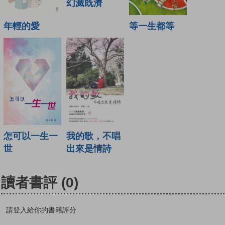
幻滅既濟
年輕的愛
等一生都等
怎可以一生一
我的歌，不唱
世
出來是情詩
讀者書評
(0)
請登入給你的書籍評分