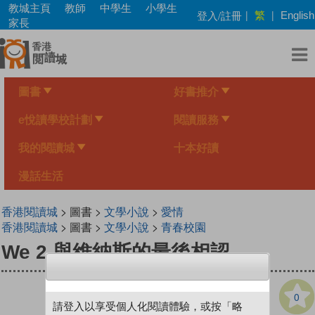
Skip
教城主頁
教師
中學生
小學生
繁
登入/註冊
|
|
English
to
家長
main
content
圖書
好書推介
e悅讀學校計劃
閱讀服務
我的閱讀城
十本好讀
漫話生活
香港閱讀城
> 圖書 >
文學小說
>
愛情
香港閱讀城
> 圖書 >
文學小說
>
青春校園
We 2 與維納斯的最後相認
0
請登入以享受個人化閱讀體驗，或按「略