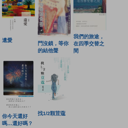
我們的旅途，
遺愛
門沒鎖，等你
在四季交替之
的結他聲
間
找1/2顆荳蔻
你今天還好
嗎…還好嗎？