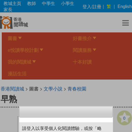
Skip
教城主頁
教師
中學生
小學生
繁
登入/註冊
|
|
English
to
家長
main
content
圖書
好書推介
e悅讀學校計劃
閱讀服務
我的閱讀城
十本好讀
漫話生活
香港閱讀城
> 圖書 >
文學小說
>
青春校園
早熟
0
請登入以享受個人化閱讀體驗，或按「略