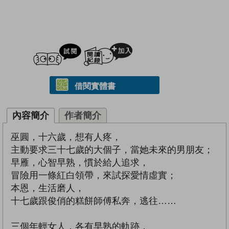
試閲
加入閱讀紀錄
借閱實體書
內容簡介
作者簡介
巫圓，十六歲，想有人疼，
主動要求三十七歲的大個子，當她未來的男朋友；
早雁，心智早熟，慣於給人追求，
冒險用一條紅白領帶，來試探愛情虛實；
本恩，生活磨人，
十七歲跟俊俏的糕餅師傅私奔，逃往……
三個年輕女人，各有早熟的軌跡，