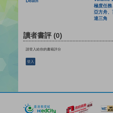
Death
極度任務
亞方舟、
達三角
讀者書評
(0)
請登入給你的書籍評分
登入