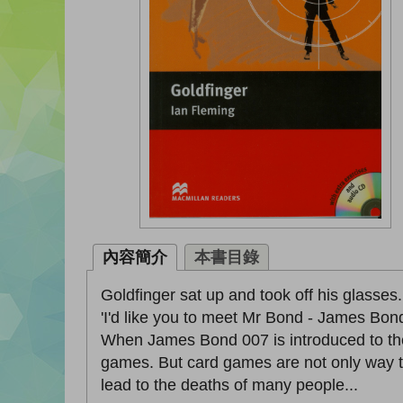
內容簡介
本書目錄
Goldfinger sat up and took off his glasses.
'I'd like you to meet Mr Bond - James Bond
When James Bond 007 is introduced to the r
games. But card games are not only way th
lead to the deaths of many people...