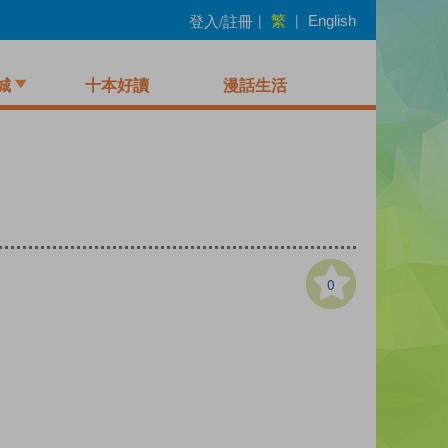
繁
登入/註冊
|
|
English
城
十本好讀
漫話生活
0