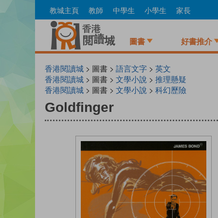
Skip
教城主頁
教師
中學生
小學生
家長
to
main
content
圖書
好書推介
香港閱讀城
> 圖書 >
語言文字
>
英文
香港閱讀城
> 圖書 >
文學小說
>
推理懸疑
香港閱讀城
> 圖書 >
文學小說
>
科幻歷險
Goldfinger