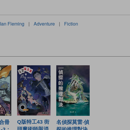
Ian Fleming
|
Adventure
|
Fiction
Q版特工43 街
 合冊
名偵探莫雷‧偵
頭魔術師與消
1-3：
探的推理對決