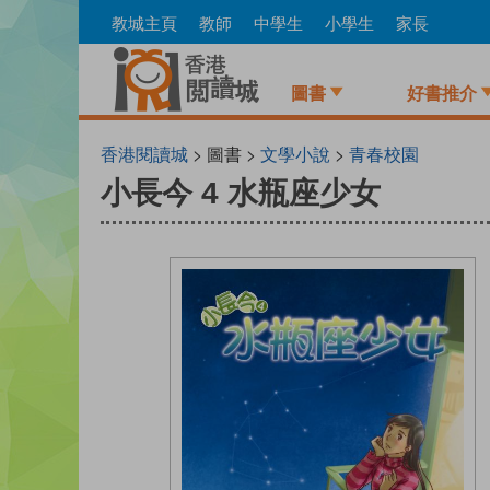
Skip
教城主頁
教師
中學生
小學生
家長
to
main
content
圖書
好書推介
香港閱讀城
> 圖書 >
文學小說
>
青春校園
小長今 4 水瓶座少女