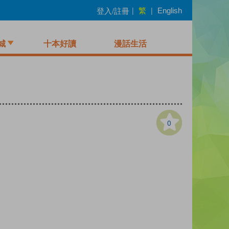
繁
登入/註冊
|
|
English
城
十本好讀
漫話生活
0