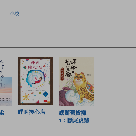
|
小說
呼叫換心店
柔
瞎掰舊貨攤
1：斷尾虎爺