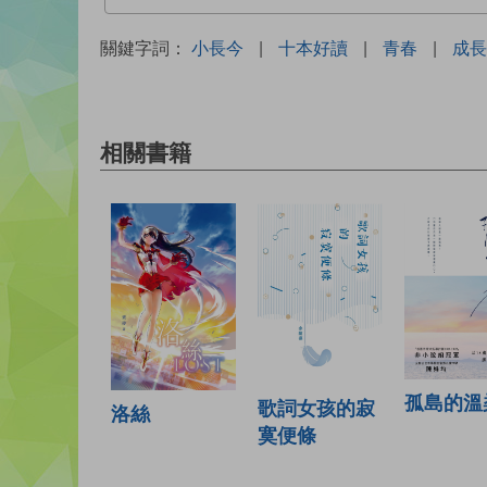
關鍵字詞：
小長今
|
十本好讀
|
青春
|
成長
相關書籍
孤島的溫
歌詞女孩的寂
洛絲
寞便條