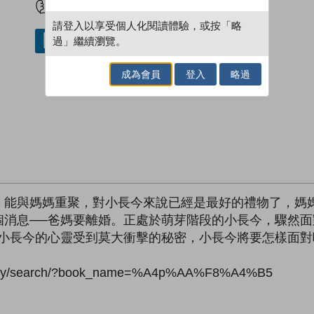
請登入以享受個人化閱讀體驗，或按「略
過」繼續瀏覽。
借閱實體書
成為會員
登入
略過
。能與媽媽重聚，對小長今來說已經是最好的禮物了，媽
個消息──爸媽要離婚。正處於萌芽階段的小長今，驟然
令小長今的心靈受到莫大衝擊的秘密，小長今將要怎樣面對
rary/search/?book_name=%A4p%AA%F8%A4%B5