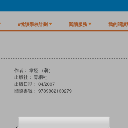
e悅讀學校計劃
閱讀服務
我的閱讀
作者：
韋婭 （著）
出版社：
青桐社
出版日期：
04/2007
國際書號：
9789882160279
試閲
加入閱讀紀錄