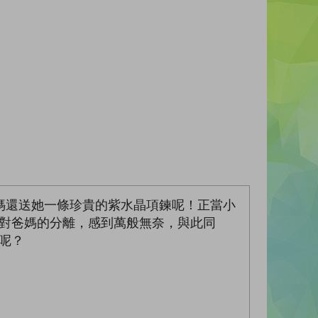
媽還送她一條珍貴的紫水晶項鍊呢！正當小
面對爸媽的分離，感到萬般無奈，與此同
呢？