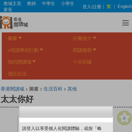
Skip
教城主頁
教師
中學生
小學生
繁
登入/註冊
|
|
English
to
家長
main
content
圖書
好書推介
e悅讀學校計劃
閱讀服務
我的閱讀城
十本好讀
漫話生活
香港閱讀城
> 圖書 >
生活百科
>
其他
太太你好
0
請登入以享受個人化閱讀體驗，或按「略